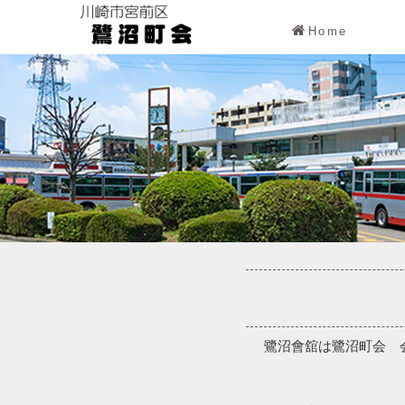
Home
鷺沼會舘は鷺沼町会 