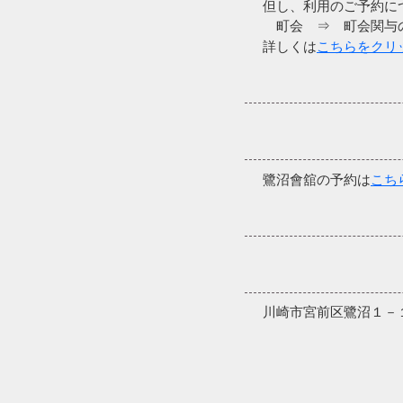
但し、利用のご予約に
町会 ⇒ 町会関与の
詳しくは
こちらをクリ
鷺沼會舘の予約は
こち
川崎市宮前区鷺沼１－