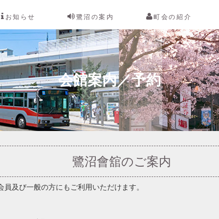
お知らせ
鷺沼の案内
町会の紹介
会館案内／予約
鷺沼會舘のご案内
会員及び一般の方にもご利用いただけます。